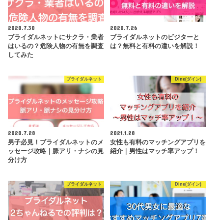
女性：無料
が、30代半ば以上で婚活を
したいならおすすめ！
2020.7.30
2020.7.26
マリッシュは婚活だけでな
ブライダルネットにサクラ・業者
ブライダルネットのビジターと
く、バツイチの再婚活なども
はいるの？危険人物の有無を調査
は？無料と有料の違いを解説！
応援している珍しいアプリ。
公式
年齢層はかなり高め。自分の
★★★☆☆
してみた
ニーズと合わなかったのでこ
ちらも評価が低いがニーズに
合うようならおすすめ！
ブライダルネット
Dine(ダイン)
GPSを利用して、リアルです
れ違った相手とマッチング可
能という変わったアプリ。仕
公式
★★★☆☆
組みは面白いが、今回紹介し
たアプリのなかでは婚活の真
2020.7.28
2021.1.28
剣度は多分一番低い。
男子必見！ブライダルネットのメ
女性も有料のマッチングアプリを
ッセージ攻略｜脈アリ・ナシの見
紹介｜男性はマッチ率アップ！
分け方
ブライダルネット
Dine(ダイン)