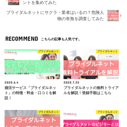
男性：月額3,980円
公式
ントを集めてみた
活なら他のアプリの方がいい
女性：無料
かも。
ブライダルネットにサクラ・業者はいるの？危険人
物の有無を調査してみた
Omiaiもペアーズ同様会員数
が多く、人気も高いアプリ。
男性：月額3980円
公式
趣味や共通点から相手を探す
女性：月額3980円
公式
★★★★☆
ならペアーズやwithの方がい
RECOMMEND
こちらの記事も人気です。
いが、見た目やスペックを求
めるならおすすめ！
男性：月額4378円
公式
ブライダルネット
ブライダルネット
僕が合コンや婚活パーティー
女性：月額4378円
でもお世話になったIBJが運
営するマッチングアプリ。い
公式
★★★☆☆
ろいろな婚活サービスをやっ
ているだけあってサービスは
男性：月額3,980円
公式
手厚い。
女性：月額3,980円
2020.6.4
2020.7.25
婚活サービス「ブライダルネッ
ブライダルネットの無料トライア
ゼクシィの運営するマッチン
ト」の特徴・料金・口コミを解
ルを解説！登録手順はこちら
公式
グアプリ。結婚への真剣度は
★★★☆☆
説！
男性：月額3,400円
公式
高め。
女性：無料
ブライダルネット
ブライダルネット
真剣に婚活をしている人が多
い。ちょっと年齢層が高めな
公式
男性：月額3,900円
ので個人的な評価は低かった
★★★☆☆
公式