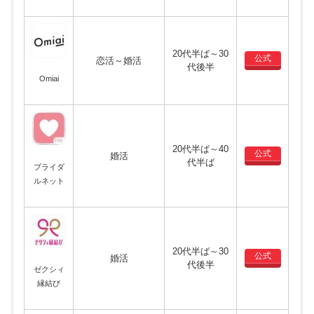
20代半ば～30
公式
恋活～婚活
代後半
Omiai
20代半ば～40
公式
婚活
代半ば
ブライダ
ルネット
20代半ば～30
公式
婚活
代後半
ゼクシィ
縁結び