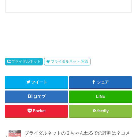
アプリの料金
アプリのメモ
アプリ
アプリ
メモ
料金
おすすめ度
URL
URL
マッチングアプリを始めるな
男性：月額3,590円
らとりあえず登録しておいて
公式
ブライダルネット
ブライダルネット 写真
公式
間違いない有名アプリ。た
女性：無料
★★★★★
だ、会員数が多く知名度が高
い分ライバルは多め。
ツイート
シェア
男性：月額3,600円
ペアーズに比べて会員数は少
公式
ないものの、心理テストなど
女性：無料
が豊富で自分と相性のいい相
公式
はてブ
LINE
★★★★★
手が見つかりやすい。個人的
には一番成果があったアプ
男性：月額3,700円
リ。
Pocket
feedly
公式
女性：無料
気軽に恋活をしたいなら一番
のおすすめ！マッチングのし
やすさや出会いやすは断ト
ブライダルネットの２ちゃんねるでの評判は？コメ
公式
★★★★★
ツ！ただ、結婚相手探しの婚