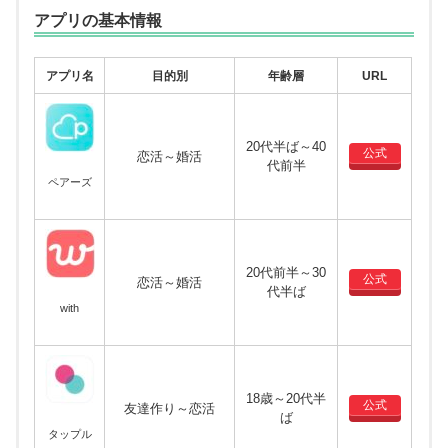
アプリの基本情報
アプリ名
目的別
年齢層
URL
20代半ば～40
公式
恋活～婚活
代前半
ペアーズ
20代前半～30
公式
恋活～婚活
代半ば
with
18歳～20代半
公式
友達作り～恋活
ば
タップル