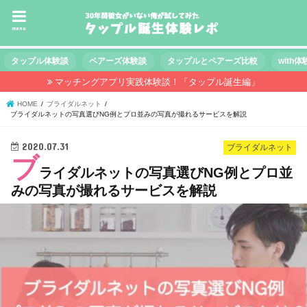
menu
タップル体験談
ペアーズ体験談
タップルとペアーズ比較
with
マッチングアプリ実践体験談！「タップル誕生編」
HOME
ブライダルネット
ブライダルネットの写真選びNG例とプロ並みの写真が撮れるサービスを解説
2020.07.31
ブライダルネット
ブ
ライダルネットの写真選びNG例とプロ並
みの写真が撮れるサービスを解説