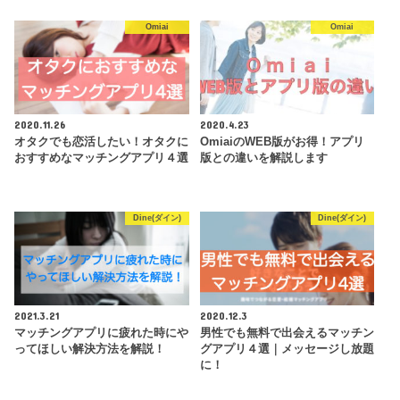
合うようならおすすめ！
Omiai
Omiai
GPSを利用して、リアルです
れ違った相手とマッチング可
能という変わったアプリ。仕
公式
★★★☆☆
組みは面白いが、今回紹介し
たアプリのなかでは婚活の真
剣度は多分一番低い。
2020.11.26
2020.4.23
オタクでも恋活したい！オタクに
OmiaiのWEB版がお得！アプリ
おすすめなマッチングアプリ４選
版との違いを解説します
Dine(ダイン)
Dine(ダイン)
2021.3.21
2020.12.3
マッチングアプリに疲れた時にや
男性でも無料で出会えるマッチン
ってほしい解決方法を解説！
グアプリ４選｜メッセージし放題
に！