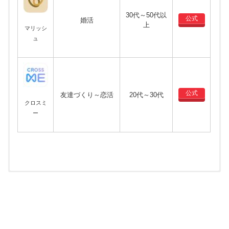
30代～50代以
公式
婚活
上
マリッシ
ュ
公式
友達づくり～恋活
20代～30代
クロスミ
ー
アプリの料金
アプリのメモ
アプリ
アプリ
メモ
料金
おすすめ度
URL
URL