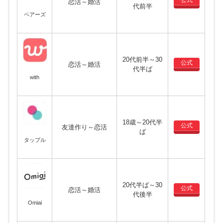
恋活～婚活
代前半
ペアーズ
20代前半～30
公式
恋活～婚活
代半ば
with
18歳～20代半
公式
友達作り～恋活
ば
タップル
20代半ば～30
公式
恋活～婚活
代後半
Omiai