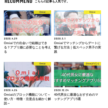
RECOMMEND
めるならおすすめ！
こちらの記事も人気です。
男性：月額4378円
公式
僕が合コンや婚活パーティー
女性：月額4378円
Omiai
Omiai
でもお世話になったIBJが運
営するマッチングアプリ。い
公式
★★★☆☆
ろいろな婚活サービスをやっ
ているだけあってサービスは
男性：月額3,980円
公式
手厚い。
女性：月額3,980円
2020.4.29
2020.5.1
ゼクシィの運営するマッチン
Omiaiでの出会いで結婚はでき
Omiaiでマッチングからデートに
公式
グアプリ。結婚への真剣度は
★★★☆☆
男性：月額3,400円
る？アプリ婚に必要なことを考え
繋げる方法｜低スペック男子の実
公式
高め。
女性：無料
る
践
真剣に婚活をしている人が多
Omiai
Dine(ダイン)
い。ちょっと年齢層が高めな
公式
男性：月額3,900円
ので個人的な評価は低かった
★★★☆☆
公式
女性：無料
が、30代半ば以上で婚活を
したいならおすすめ！
マリッシュは婚活だけでな
く、バツイチの再婚活なども
2020.4.26
2020.12.24
応援している珍しいアプリ。
Omiaiのブロック機能について～
40代男女に最適なおすすめのマ
公式
年齢層はかなり高め。自分の
★★★☆☆
使い方・特徴・注意点を細かく解
ッチングアプリ5選
ニーズと合わなかったのでこ
説～
ちらも評価が低いがニーズに