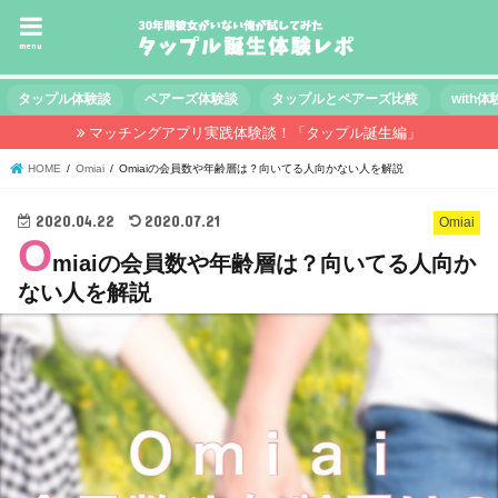
menu
タップル体験談
ペアーズ体験談
タップルとペアーズ比較
with
マッチングアプリ実践体験談！「タップル誕生編」
HOME
Omiai
Omiaiの会員数や年齢層は？向いてる人向かない人を解説
2020.04.22
2020.07.21
Omiai
O
miaiの会員数や年齢層は？向いてる人向か
ない人を解説