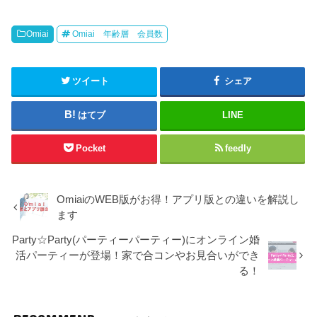
マッチングアプリを始めるな
男性：月額3,590円
らとりあえず登録しておいて
公式
Omiai
Omiai 年齢層 会員数
公式
間違いない有名アプリ。た
女性：無料
★★★★★
だ、会員数が多く知名度が高
い分ライバルは多め。
ツイート
シェア
男性：月額3,600円
ペアーズに比べて会員数は少
公式
ないものの、心理テストなど
女性：無料
が豊富で自分と相性のいい相
公式
はてブ
LINE
★★★★★
手が見つかりやすい。個人的
には一番成果があったアプ
男性：月額3,700円
リ。
Pocket
feedly
公式
女性：無料
気軽に恋活をしたいなら一番
のおすすめ！マッチングのし
やすさや出会いやすは断ト
OmiaiのWEB版がお得！アプリ版との違いを解説し
公式
★★★★★
ツ！ただ、結婚相手探しの婚
男性：月額3,980円
公式
ます
活なら他のアプリの方がいい
女性：無料
かも。
Party☆Party(パーティーパーティー)にオンライン婚
活パーティーが登場！家で合コンやお見合いができ
Omiaiもペアーズ同様会員数
る！
が多く、人気も高いアプリ。
男性：月額3980円
公式
趣味や共通点から相手を探す
女性：月額3980円
公式
★★★★☆
ならペアーズやwithの方がい
いが、見た目やスペックを求