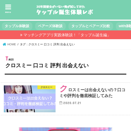
menu
タップル体験談
ペアーズ体験談
タップルとペアーズ比較
with
マッチングアプリ実践体験談！「タップル誕生編」
HOME
タグ : クロスミー 口コミ 評判 出会えない
クロスミー 口コミ 評判 出会えない
ク
クロスミー
ロスミーは出会えないの？口コ
ミや評判を徹底検証してみた
2020.07.21