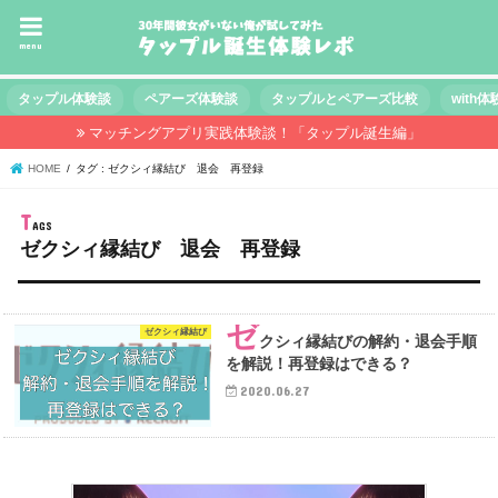
menu
タップル体験談
ペアーズ体験談
タップルとペアーズ比較
with
マッチングアプリ実践体験談！「タップル誕生編」
HOME
タグ : ゼクシィ縁結び 退会 再登録
ゼクシィ縁結び 退会 再登録
ゼ
ゼクシィ縁結び
クシィ縁結びの解約・退会手順
を解説！再登録はできる？
2020.06.27