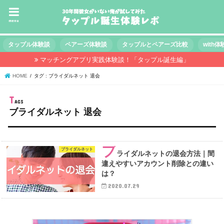
menu
タップル体験談
ペアーズ体験談
タップルとペアーズ比較
with
マッチングアプリ実践体験談！「タップル誕生編」
HOME
タグ : ブライダルネット 退会
ブライダルネット 退会
ブ
ブライダルネット
ライダルネットの退会方法｜間
違えやすいアカウント削除との違い
は？
2020.07.29