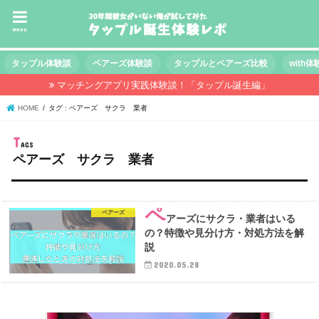
menu
タップル体験談
ペアーズ体験談
タップルとペアーズ比較
with
マッチングアプリ実践体験談！「タップル誕生編」
HOME
タグ : ペアーズ サクラ 業者
ペアーズ サクラ 業者
ペ
ペアーズ
アーズにサクラ・業者はいる
の？特徴や見分け方・対処方法を解
説
2020.05.28