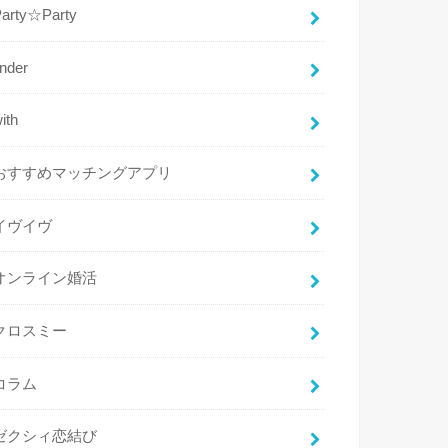
Party☆Party
inder
ith
おすすめマッチングアプリ
イヴイヴ
オンライン婚活
クロスミー
コラム
ゼクシィ恋結び