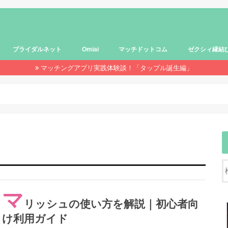
ブライダルネット
Omiai
マッチドットコム
ゼクシィ縁結
マッチングアプリ実践体験談！「タップル誕生編」
マ
リッシュの使い方を解説｜初心者向
け利用ガイド