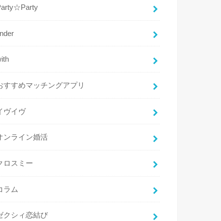
Party☆Party
inder
ith
おすすめマッチングアプリ
イヴイヴ
オンライン婚活
クロスミー
コラム
ゼクシィ恋結び