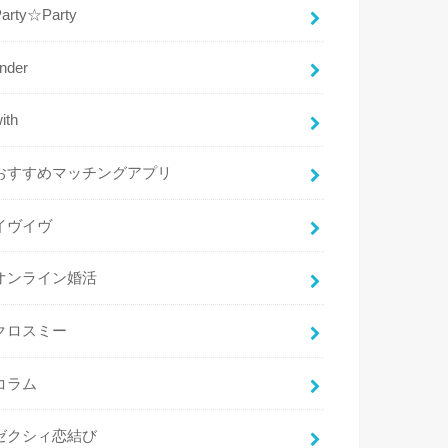
Party☆Party
inder
ith
おすすめマッチングアプリ
イヴイヴ
オンライン婚活
クロスミー
コラム
ゼクシィ恋結び