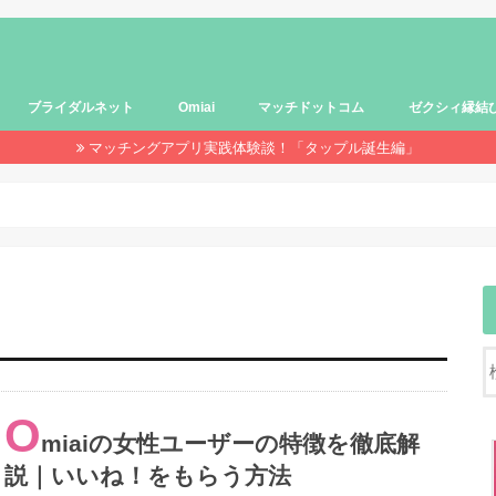
ブライダルネット
Omiai
マッチドットコム
ゼクシィ縁結
マッチングアプリ実践体験談！「タップル誕生編」
O
miaiの女性ユーザーの特徴を徹底解
説｜いいね！をもらう方法