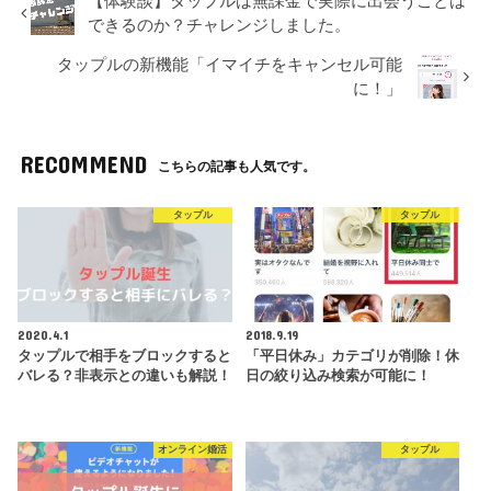
【体験談】タップルは無課金で実際に出会うことは
公式
★★★★★
ツ！ただ、結婚相手探しの婚
男性：月額3,980円
公式
できるのか？チャレンジしました。
活なら他のアプリの方がいい
女性：無料
かも。
タップルの新機能「イマイチをキャンセル可能
に！」
Omiaiもペアーズ同様会員数
が多く、人気も高いアプリ。
男性：月額3980円
公式
趣味や共通点から相手を探す
女性：月額3980円
公式
★★★★☆
ならペアーズやwithの方がい
RECOMMEND
こちらの記事も人気です。
いが、見た目やスペックを求
めるならおすすめ！
男性：月額4378円
公式
タップル
タップル
僕が合コンや婚活パーティー
女性：月額4378円
でもお世話になったIBJが運
営するマッチングアプリ。い
公式
★★★☆☆
ろいろな婚活サービスをやっ
ているだけあってサービスは
男性：月額3,980円
公式
手厚い。
女性：月額3,980円
2020.4.1
2018.9.19
タップルで相手をブロックすると
「平日休み」カテゴリが削除！休
ゼクシィの運営するマッチン
バレる？非表示との違いも解説！
日の絞り込み検索が可能に！
公式
グアプリ。結婚への真剣度は
★★★☆☆
男性：月額3,400円
公式
高め。
女性：無料
オンライン婚活
タップル
真剣に婚活をしている人が多
い。ちょっと年齢層が高めな