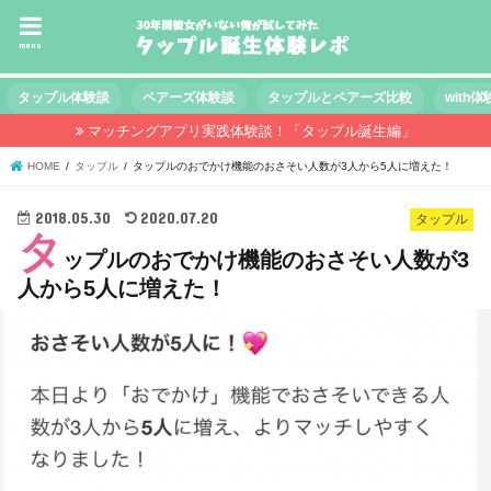
menu
タップル体験談
ペアーズ体験談
タップルとペアーズ比較
with
マッチングアプリ実践体験談！「タップル誕生編」
HOME
タップル
タップルのおでかけ機能のおさそい人数が3人から5人に増えた！
2018.05.30
2020.07.20
タップル
タ
ップルのおでかけ機能のおさそい人数が3
人から5人に増えた！