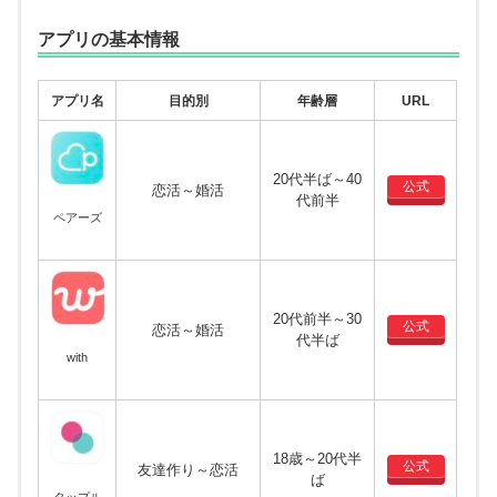
アプリの基本情報
アプリ名
目的別
年齢層
URL
20代半ば～40
公式
恋活～婚活
代前半
ペアーズ
20代前半～30
公式
恋活～婚活
代半ば
with
18歳～20代半
公式
友達作り～恋活
ば