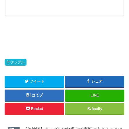
アプリの料金
アプリのメモ
アプリ
アプリ
メモ
料金
おすすめ度
URL
URL
マッチングアプリを始めるな
男性：月額3,590円
らとりあえず登録しておいて
公式
タップル
公式
間違いない有名アプリ。た
女性：無料
★★★★★
だ、会員数が多く知名度が高
い分ライバルは多め。
ツイート
シェア
男性：月額3,600円
ペアーズに比べて会員数は少
公式
ないものの、心理テストなど
女性：無料
が豊富で自分と相性のいい相
公式
はてブ
LINE
★★★★★
手が見つかりやすい。個人的
には一番成果があったアプ
男性：月額3,700円
リ。
Pocket
feedly
公式
女性：無料
気軽に恋活をしたいなら一番
のおすすめ！マッチングのし
やすさや出会いやすは断ト