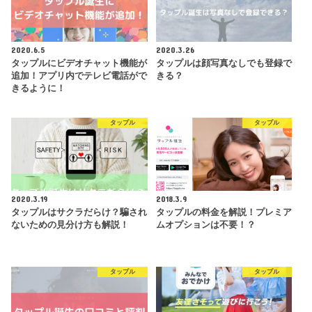
公式
男性：月額3,900円
ので個人的な評価は低かった
★★★☆☆
公式
女性：無料
が、30代半ば以上で婚活を
したいならおすすめ！
2020.6.5
2020.3.26
マリッシュは婚活だけでな
タップルにビデオチャット機能が
タップルは顔写真なしでも登録で
く、バツイチの再婚活なども
追加！アプリ内でテレビ電話がで
きる？
応援している珍しいアプリ。
公式
年齢層はかなり高め。自分の
★★★☆☆
きるように！
ニーズと合わなかったのでこ
ちらも評価が低いがニーズに
合うようならおすすめ！
タップル
タップル
GPSを利用して、リアルです
れ違った相手とマッチング可
能という変わったアプリ。仕
公式
★★★☆☆
組みは面白いが、今回紹介し
たアプリのなかでは婚活の真
2020.3.19
2018.3.9
剣度は多分一番低い。
タップルはサクラだらけ？騙され
タップルの料金を解説！プレミア
ないための見分け方も解説！
ムオプションは不要！？
タップル
タップル