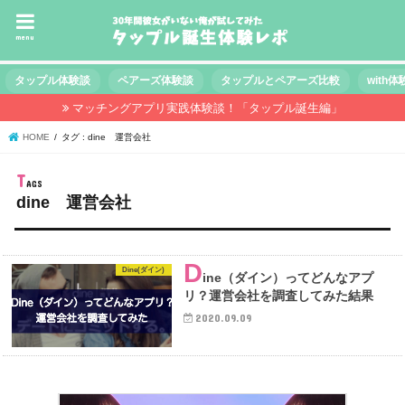
menu
タップル体験談
ペアーズ体験談
タップルとペアーズ比較
with
マッチングアプリ実践体験談！「タップル誕生編」
HOME
タグ : dine 運営会社
dine 運営会社
D
Dine(ダイン)
ine（ダイン）ってどんなアプ
リ？運営会社を調査してみた結果
2020.09.09