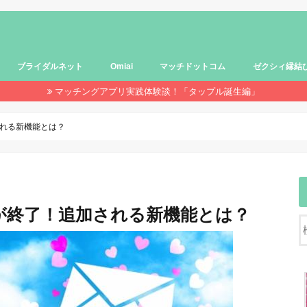
ブライダルネット
Omiai
マッチドットコム
ゼクシィ縁結
マッチングアプリ実践体験談！「タップル誕生編」
れる新機能とは？
が終了！追加される新機能とは？