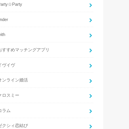
Party☆Party
inder
ith
おすすめマッチングアプリ
イヴイヴ
オンライン婚活
クロスミー
コラム
ゼクシィ恋結び