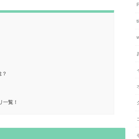
t
w
は？
リ一覧！