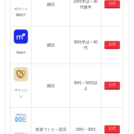
20代半ば～30
公式
婚活
代後半
ゼクシィ
縁結び
30代半ば～40
公式
婚活
代
Match
30代～50代以
公式
婚活
上
マリッシ
ュ
公式
友達づくり～恋活
20代～30代
クロスミ