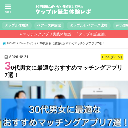
menu
タップル体験談
ペアーズ体験談
タップルとペアーズ比較
with
マッチングアプリ実践体験談！「タップル誕生編」
HOME
Dine(ダイン)
30代男女に最適なおすすめマッチングアプリ7選！
2020.12.31
Dine(ダイン)
3
0代男女に最適なおすすめマッチングアプリ
7選！