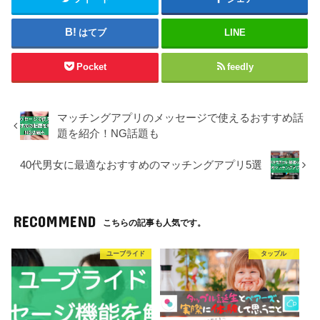
男性：月額3,700円
リ。
公式
女性：無料
気軽に恋活をしたいなら一番
はてブ
LINE
のおすすめ！マッチングのし
やすさや出会いやすは断ト
公式
★★★★★
Pocket
feedly
ツ！ただ、結婚相手探しの婚
男性：月額3,980円
公式
活なら他のアプリの方がいい
女性：無料
かも。
Omiaiもペアーズ同様会員数
マッチングアプリのメッセージで使えるおすすめ話
が多く、人気も高いアプリ。
男性：月額3980円
題を紹介！NG話題も
公式
趣味や共通点から相手を探す
女性：月額3980円
公式
★★★★☆
ならペアーズやwithの方がい
40代男女に最適なおすすめのマッチングアプリ5選
いが、見た目やスペックを求
めるならおすすめ！
男性：月額4378円
公式
僕が合コンや婚活パーティー
女性：月額4378円
でもお世話になったIBJが運
RECOMMEND
こちらの記事も人気です。
営するマッチングアプリ。い
公式
★★★☆☆
ろいろな婚活サービスをやっ
ているだけあってサービスは
男性：月額3,980円
ユーブライド
タップル
公式
手厚い。
女性：月額3,980円
ゼクシィの運営するマッチン
公式
グアプリ。結婚への真剣度は
★★★☆☆
男性：月額3,400円
公式