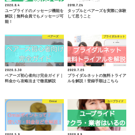
高め。
女性：無料
2020.8.4
2018.7.26
ユーブライドのメッセージ機能を
タップルとペアーズを実際に体験
真剣に婚活をしている人が多
解説｜無料会員でもメッセージ可
して思うこと
い。ちょっと年齢層が高めな
能！
公式
男性：月額3,900円
ので個人的な評価は低かった
★★★☆☆
公式
女性：無料
が、30代半ば以上で婚活を
したいならおすすめ！
ペアーズ
ブライダルネット
マリッシュは婚活だけでな
く、バツイチの再婚活なども
応援している珍しいアプリ。
公式
年齢層はかなり高め。自分の
★★★☆☆
ニーズと合わなかったのでこ
2020.5.30
2020.7.25
ちらも評価が低いがニーズに
ペアーズ初心者向け完全ガイド｜
ブライダルネットの無料トライア
合うようならおすすめ！
料金から攻略法まで徹底解説
ルを解説！登録手順はこちら
GPSを利用して、リアルです
れ違った相手とマッチング可
能という変わったアプリ。仕
公式
★★★☆☆
Omiai
ユーブライド
組みは面白いが、今回紹介し
たアプリのなかでは婚活の真
剣度は多分一番低い。
2020.5.9
2020.8.9