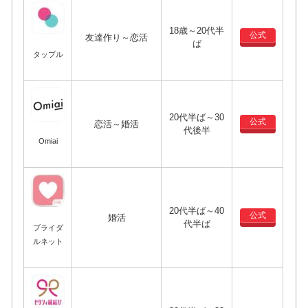
18歳～20代半
公式
友達作り～恋活
ば
タップル
20代半ば～30
公式
恋活～婚活
代後半
Omiai
20代半ば～40
公式
婚活
代半ば
ブライダ
ルネット