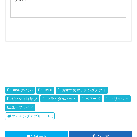
ー
アプリの料金
アプリのメモ
アプリ
アプリ
メモ
料金
おすすめ度
URL
URL
マッチングアプリを始めるな
男性：月額3,590円
らとりあえず登録しておいて
公式
Dine(ダイン)
Omiai
おすすめマッチングアプリ
公式
間違いない有名アプリ。た
女性：無料
★★★★★
だ、会員数が多く知名度が高
ゼクシィ縁結び
ブライダルネット
ペアーズ
マリッシュ
い分ライバルは多め。
ユーブライド
男性：月額3,600円
ペアーズに比べて会員数は少
公式
マッチングアプリ 30代
ないものの、心理テストなど
女性：無料
が豊富で自分と相性のいい相
公式
★★★★★
手が見つかりやすい。個人的
には一番成果があったアプ
ツイート
シェア