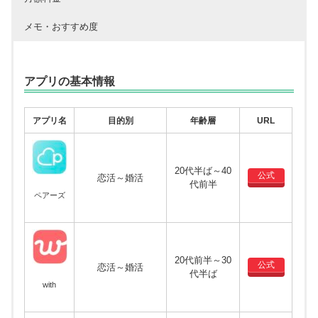
メモ・おすすめ度
アプリの基本情報
アプリ名
目的別
年齢層
URL
20代半ば～40
公式
恋活～婚活
代前半
ペアーズ
20代前半～30
公式
恋活～婚活
代半ば
with