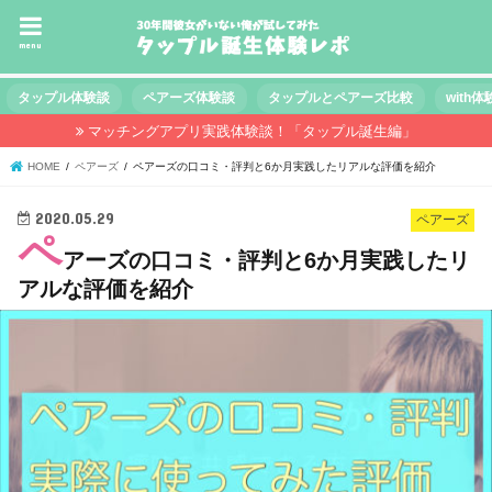
menu
タップル体験談
ペアーズ体験談
タップルとペアーズ比較
with
マッチングアプリ実践体験談！「タップル誕生編」
HOME
ペアーズ
ペアーズの口コミ・評判と6か月実践したリアルな評価を紹介
2020.05.29
ペアーズ
ペ
アーズの口コミ・評判と6か月実践したリ
アルな評価を紹介