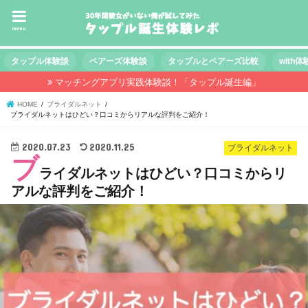
menu
タップル体験談
ペアーズ体験談
タップルとペアーズ比較
with
マッチングアプリ実践体験談！「タップル誕生編」
HOME
ブライダルネット
ブライダルネットはひどい？口コミからリアルな評判をご紹介！
2020.07.23
2020.11.25
ブライダルネット
ブ
ライダルネットはひどい？口コミからリ
アルな評判をご紹介！