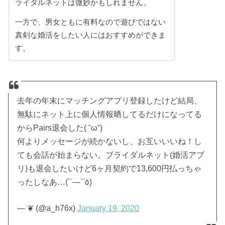
ライダルネットは微妙かもしれません。
一方で、男女ともに有料なので遊びではない
真剣な婚活をしたい人にはおすすめができま
す。
去年の年末にマッチングアプリ登録したけど結局、
無駄にネット上に個人情報晒してるだけになってる
からPairs退会した( ˘ω˘)
何よりメッセージが続かないし、お互いいいね！し
ても会話が始まらない。ブライダルネット(婚活アプ
リ)も退会したいけど6ヶ月契約で13,600円払っちゃ
ったしなあ…(¯―¯٥)
— ❦ (@a_h76x)
January 19, 2020